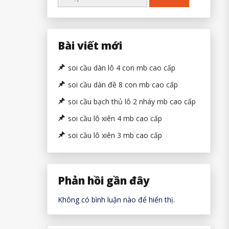
Bài viết mới
soi cầu dàn lô 4 con mb cao cấp
soi cầu dàn đề 8 con mb cao cấp
soi cầu bạch thủ lô 2 nháy mb cao cấp
soi cầu lô xiên 4 mb cao cấp
soi cầu lô xiên 3 mb cao cấp
Phản hồi gần đây
Không có bình luận nào để hiển thị.