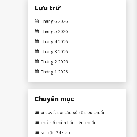
Lưu trữ
Tháng 6 2026
Tháng 5 2026
Tháng 4 2026
Tháng 3 2026
Tháng 2 2026
Tháng 1 2026
Chuyên mục
bí quyết soi cầu xổ số siêu chuẩn
chốt số miền bắc siêu chuẩn
soi cầu 247 vip