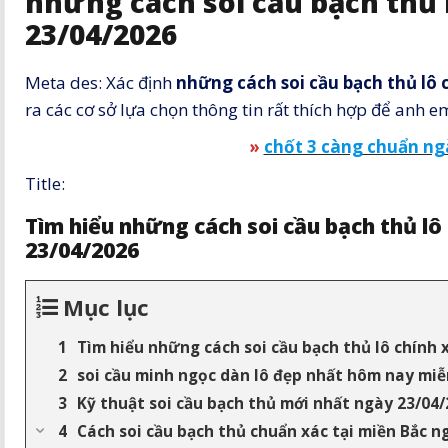
những cách soi cầu bạch thủ 
23/04/2026
Meta des: Xác định
những cách soi cầu bạch thủ lô 
ra các cơ sở lựa chọn thông tin rất thích hợp để anh em
»
chốt 3 càng chuẩn n
Title:
Tìm hiểu những cách soi cầu bạch thủ lô
23/04/2026
Mục lục
Tìm hiểu những cách soi cầu bạch thủ lô chính 
soi cầu minh ngọc dàn lô đẹp nhất hôm nay miễ
Kỹ thuật soi cầu bạch thủ mới nhất ngày 23/04
Cách soi cầu bạch thủ chuẩn xác tại miền Bắc n