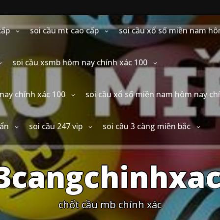
cấp
soi cầu mt cao cấp
soi cầu xổ số miền nam hô
soi cầu xsmb hôm nay chính xác 100
nay chính xác 100
soi cầu xổ số miền nam hôm nay ch
uẩn
soi cầu 247 vip
soi cầu 3 càng miền bắc
3cangchinhxa
chốt cầu mb chính xác