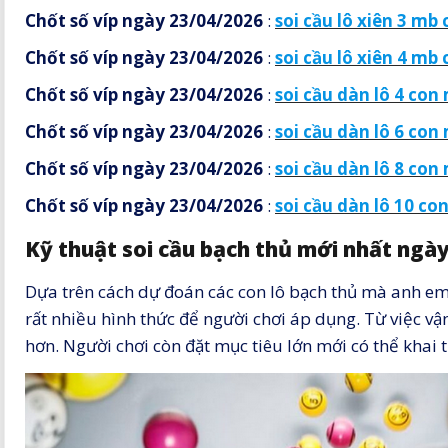
Chốt số víp ngày 23/04/2026
:
soi cầu lô xiên 3 mb
Chốt số víp ngày 23/04/2026
:
soi cầu lô xiên 4 mb
Chốt số víp ngày 23/04/2026
:
soi cầu dàn lô 4 con
Chốt số víp ngày 23/04/2026
:
soi cầu dàn lô 6 con
Chốt số víp ngày 23/04/2026
:
soi cầu dàn lô 8 con
Chốt số víp ngày 23/04/2026
:
soi cầu dàn lô 10 co
Kỹ thuật soi cầu bạch thủ mới nhất ngà
Dựa trên cách dự đoán các con lô bạch thủ mà anh em
rất nhiều hình thức để người chơi áp dụng. Từ việc vận
hơn. Người chơi còn đặt mục tiêu lớn mới có thể kha