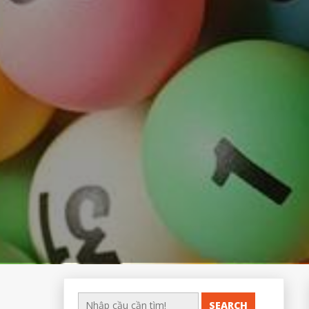
SEARCH