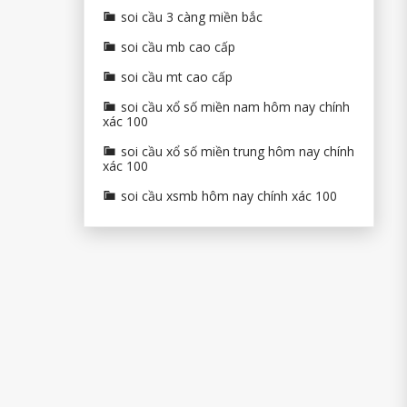
soi cầu 3 càng miền bắc
soi cầu mb cao cấp
soi cầu mt cao cấp
soi cầu xổ số miền nam hôm nay chính
xác 100
soi cầu xổ số miền trung hôm nay chính
xác 100
soi cầu xsmb hôm nay chính xác 100