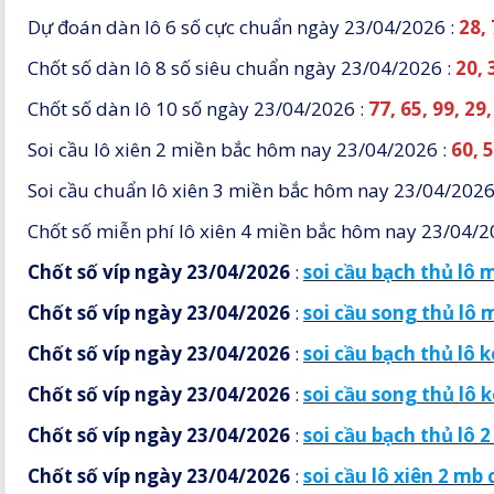
Dự đoán dàn lô 6 số cực chuẩn ngày 23/04/2026 :
28, 
Chốt số dàn lô 8 số siêu chuẩn ngày 23/04/2026 :
20, 
Chốt số dàn lô 10 số ngày 23/04/2026 :
77, 65, 99, 29,
Soi cầu lô xiên 2 miền bắc hôm nay 23/04/2026 :
60, 
Soi cầu chuẩn lô xiên 3 miền bắc hôm nay 23/04/2026
Chốt số miễn phí lô xiên 4 miền bắc hôm nay 23/04/2
Chốt số víp ngày 23/04/2026
:
soi cầu bạch thủ lô 
Chốt số víp ngày 23/04/2026
:
soi cầu song thủ lô 
Chốt số víp ngày 23/04/2026
:
soi cầu bạch thủ lô 
Chốt số víp ngày 23/04/2026
:
soi cầu song thủ lô 
Chốt số víp ngày 23/04/2026
:
soi cầu bạch thủ lô 
Chốt số víp ngày 23/04/2026
:
soi cầu lô xiên 2 mb