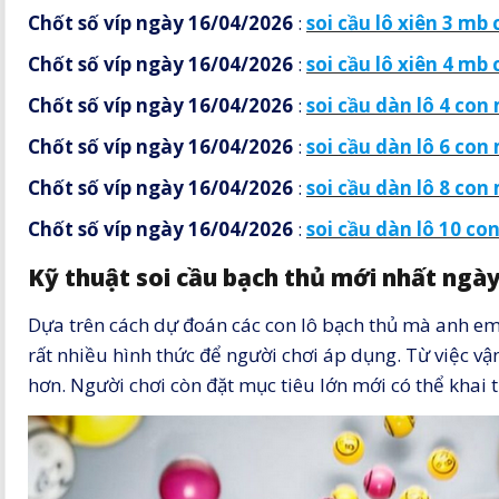
Chốt số víp ngày 16/04/2026
:
soi cầu lô xiên 3 mb
Chốt số víp ngày 16/04/2026
:
soi cầu lô xiên 4 mb
Chốt số víp ngày 16/04/2026
:
soi cầu dàn lô 4 con
Chốt số víp ngày 16/04/2026
:
soi cầu dàn lô 6 con
Chốt số víp ngày 16/04/2026
:
soi cầu dàn lô 8 con
Chốt số víp ngày 16/04/2026
:
soi cầu dàn lô 10 co
Kỹ thuật soi cầu bạch thủ mới nhất ngà
Dựa trên cách dự đoán các con lô bạch thủ mà anh em
rất nhiều hình thức để người chơi áp dụng. Từ việc vận
hơn. Người chơi còn đặt mục tiêu lớn mới có thể kha