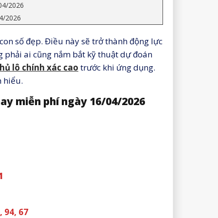
/04/2026
04/2026
con số đẹp. Điều này sẽ trở thành động lực
g phải ai cũng nắm bắt kỹ thuật dự đoán
hủ lô chính xác cao
trước khi ứng dụng.
m hiểu.
nay miễn phí ngày 16/04/2026
1
, 94, 67