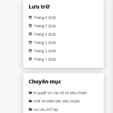
Lưu trữ
Tháng 6 2026
Tháng 5 2026
Tháng 4 2026
Tháng 3 2026
Tháng 2 2026
Tháng 1 2026
Chuyên mục
bí quyết soi cầu xổ số siêu chuẩn
chốt số miền bắc siêu chuẩn
soi cầu 247 vip