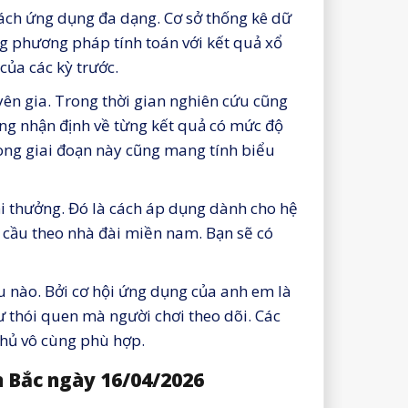
ách ứng dụng đa dạng. Cơ sở thống kê dữ
ững phương pháp tính toán với kết quả xổ
 của các kỳ trước.
yên gia. Trong thời gian nghiên cứu cũng
àng nhận định về từng kết quả có mức độ
trong giai đoạn này cũng mang tính biểu
iải thưởng. Đó là cách áp dụng dành cho hệ
 cầu theo nhà đài miền nam. Bạn sẽ có
ầu nào. Bởi cơ hội ứng dụng của anh em là
 thói quen mà người chơi theo dõi. Các
thủ vô cùng phù hợp.
n Bắc ngày 16/04/2026