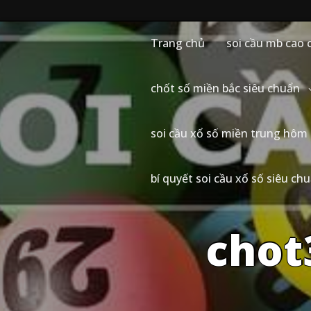
Skip
to
content
Trang chủ
soi cầu mb cao 
chốt số miền bắc siêu chuẩn
soi cầu xổ số miền trung hôm 
bí quyết soi cầu xổ số siêu ch
chot