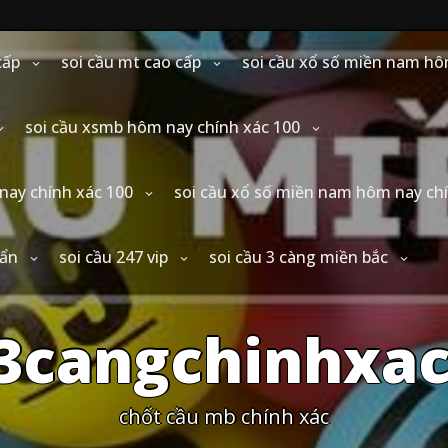
cấp
soi cầu mt cao cấp
soi cầu xổ số miền nam hô
soi cầu xsmb hôm nay chính xác 100
nay chính xác 100
soi cầu xổ số miền nam hôm nay ch
uẩn
soi cầu 247 vip
soi cầu 3 càng miền bắc
3cangchinhxa
chốt cầu mb chính xác