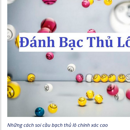
Những cách soi cầu bạch thủ lô chính xác cao