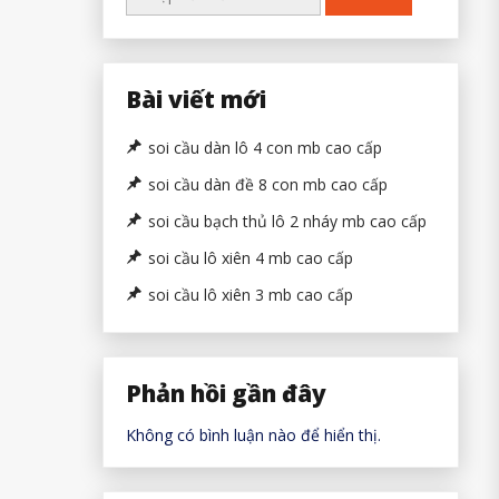
Bài viết mới
soi cầu dàn lô 4 con mb cao cấp
soi cầu dàn đề 8 con mb cao cấp
soi cầu bạch thủ lô 2 nháy mb cao cấp
soi cầu lô xiên 4 mb cao cấp
soi cầu lô xiên 3 mb cao cấp
Phản hồi gần đây
Không có bình luận nào để hiển thị.