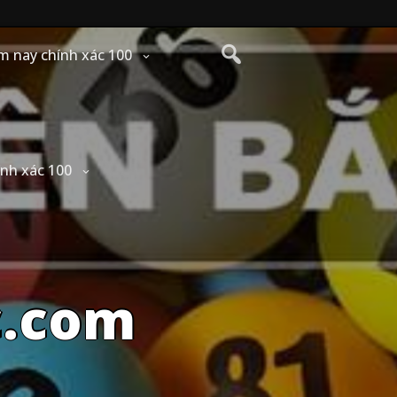
m nay chính xác 100
ính xác 100
c.com