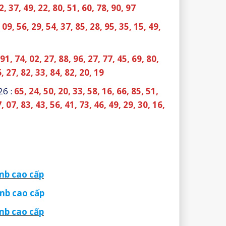
2, 37, 49, 22, 80, 51, 60, 78, 90, 97
 09, 56, 29, 54, 37, 85, 28, 95, 35, 15, 49,
 91, 74, 02, 27, 88, 96, 27, 77, 45, 69, 80,
6, 27, 82, 33, 84, 82, 20, 19
26 :
65, 24, 50, 20, 33, 58, 16, 66, 85, 51,
, 07, 83, 43, 56, 41, 73, 46, 49, 29, 30, 16,
 mb cao cấp
 mb cao cấp
 mb cao cấp