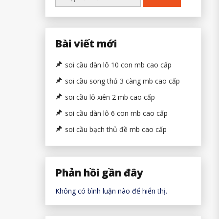
Bài viết mới
soi cầu dàn lô 10 con mb cao cấp
soi cầu song thủ 3 càng mb cao cấp
soi cầu lô xiên 2 mb cao cấp
soi cầu dàn lô 6 con mb cao cấp
soi cầu bạch thủ đề mb cao cấp
Phản hồi gần đây
Không có bình luận nào để hiển thị.