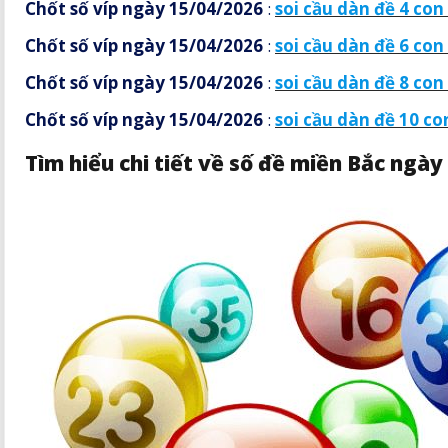
Chốt số víp ngày 15/04/2026
:
soi cầu dàn đề 4 con
Chốt số víp ngày 15/04/2026
:
soi cầu dàn đề 6 con
Chốt số víp ngày 15/04/2026
:
soi cầu dàn đề 8 con
Chốt số víp ngày 15/04/2026
:
soi cầu dàn đề 10 c
Tìm hiểu chi tiết về số đề miền Bắc ngày