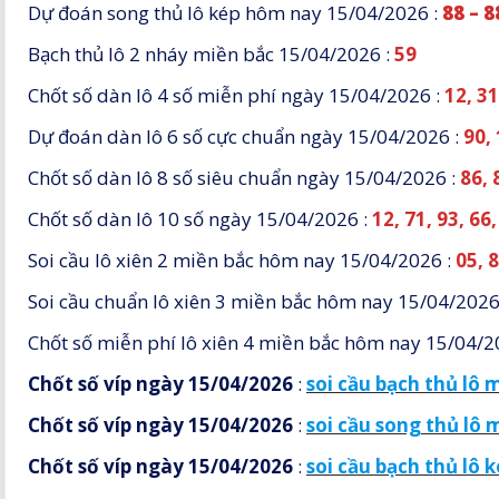
Dự đoán song thủ lô kép hôm nay 15/04/2026 :
88 – 8
Bạch thủ lô 2 nháy miền bắc 15/04/2026 :
59
Chốt số dàn lô 4 số miễn phí ngày 15/04/2026 :
12, 31
Dự đoán dàn lô 6 số cực chuẩn ngày 15/04/2026 :
90, 
Chốt số dàn lô 8 số siêu chuẩn ngày 15/04/2026 :
86, 
Chốt số dàn lô 10 số ngày 15/04/2026 :
12, 71, 93, 66,
Soi cầu lô xiên 2 miền bắc hôm nay 15/04/2026 :
05, 
Soi cầu chuẩn lô xiên 3 miền bắc hôm nay 15/04/2026
Chốt số miễn phí lô xiên 4 miền bắc hôm nay 15/04/2
Chốt số víp ngày 15/04/2026
:
soi cầu bạch thủ lô 
Chốt số víp ngày 15/04/2026
:
soi cầu song thủ lô 
Chốt số víp ngày 15/04/2026
:
soi cầu bạch thủ lô 