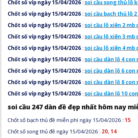
Chốt số víp ngày 15/04/2026
:
soi cầu song thủ lô 
Chốt số víp ngày 15/04/2026
:
soi cầu bạch thủ lô 
Chốt số víp ngày 15/04/2026
:
soi cầu lô xiên 2 mb
Chốt số víp ngày 15/04/2026
:
soi cầu lô xiên 3 mb
Chốt số víp ngày 15/04/2026
:
soi cầu lô xiên 4 mb
Chốt số víp ngày 15/04/2026
:
soi cầu dàn lô 4 con
Chốt số víp ngày 15/04/2026
:
soi cầu dàn lô 6 con
Chốt số víp ngày 15/04/2026
:
soi cầu dàn lô 8 con
Chốt số víp ngày 15/04/2026
:
soi cầu dàn lô 10 co
soi cầu 247 dàn đề đẹp nhất hôm nay mi
Chốt số bạch thủ đề miễn phí ngày 15/04/2026 :
15
Chốt số song thủ đề ngày 15/04/2026 :
20, 14