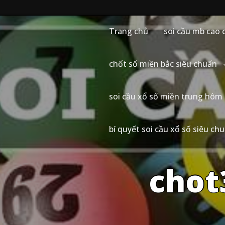
Skip
to
content
Trang chủ
soi cầu mb cao 
chốt số miền bắc siêu chuẩn
soi cầu xổ số miền trung hôm 
bí quyết soi cầu xổ số siêu ch
chot