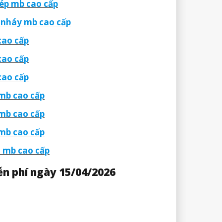
kép mb cao cấp
2 nháy mb cao cấp
 cao cấp
 cao cấp
 cao cấp
 mb cao cấp
 mb cao cấp
 mb cao cấp
n mb cao cấp
ễn phí ngày 15/04/2026