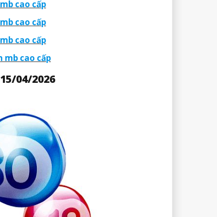
 mb cao cấp
 mb cao cấp
 mb cao cấp
on mb cao cấp
 15/04/2026