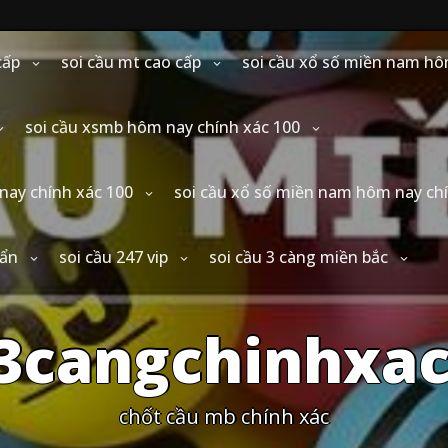
cấp
soi cầu mt cao cấp
soi cầu xổ số miền nam hô
soi cầu xsmb hôm nay chính xác 100
nay chính xác 100
soi cầu xổ số miền nam hôm nay ch
uẩn
soi cầu 247 vip
soi cầu 3 càng miền bắc
3cangchinhxa
chốt cầu mb chính xác