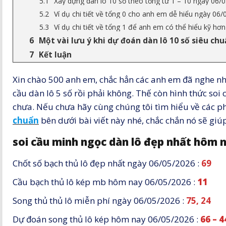
Xây dựng dàn lô 10 số theo tổng từ 1 – 10 ngày 06/
Ví dụ chi tiết về tổng 0 cho anh em dễ hiểu ngày 06
Ví dụ chi tiết về tổng 1 để anh em có thể hiểu kỹ h
Một vài lưu ý khi dự đoán dàn lô 10 số siêu ch
Kết luận
Xin chào 500 anh em, chắc hẳn các anh em đã nghe nh
cầu dàn lô 5 số rồi phải không. Thế còn hình thức soi
chưa. Nếu chưa hãy cùng chúng tôi tìm hiểu về các
chuẩn
bên dưới bài viết này nhé, chắc chắn nó sẽ giú
soi cầu minh ngọc dàn lô đẹp nhất hôm 
Chốt số bạch thủ lô đẹp nhất ngày 06/05/2026 :
69
Cầu bạch thủ lô kép mb hôm nay 06/05/2026 :
11
Song thủ thủ lô miễn phí ngày 06/05/2026 :
75, 24
Dự đoán song thủ lô kép hôm nay 06/05/2026 :
66 – 4