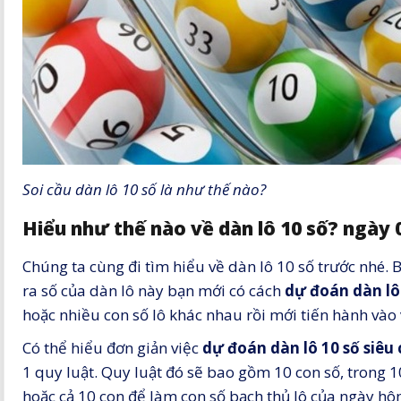
Soi cầu dàn lô 10 số là như thế nào?
Hiểu như thế nào về dàn lô 10 số? ngày 
Chúng ta cùng đi tìm hiểu về dàn lô 10 số trước nhé. Bở
ra số của dàn lô này bạn mới có cách
dự đoán dàn lô
hoặc nhiều con số lô khác nhau rồi mới tiến hành vào 
Có thể hiểu đơn giản việc
dự đoán dàn lô 10 số siêu
1 quy luật. Quy luật đó sẽ bao gồm 10 con số, trong 
hoặc cả 10 con để làm con số bạch thủ lô của ngày hô