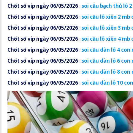
Chốt số víp ngày 06/05/2026
:
soi cầu bạch thủ lô 
Chốt số víp ngày 06/05/2026
:
soi cầu lô xiên 2 mb
Chốt số víp ngày 06/05/2026
:
soi cầu lô xiên 3 mb
Chốt số víp ngày 06/05/2026
:
soi cầu lô xiên 4 mb
Chốt số víp ngày 06/05/2026
:
soi cầu dàn lô 4 con
Chốt số víp ngày 06/05/2026
:
soi cầu dàn lô 6 con
Chốt số víp ngày 06/05/2026
:
soi cầu dàn lô 8 con
Chốt số víp ngày 06/05/2026
:
soi cầu dàn lô 10 co