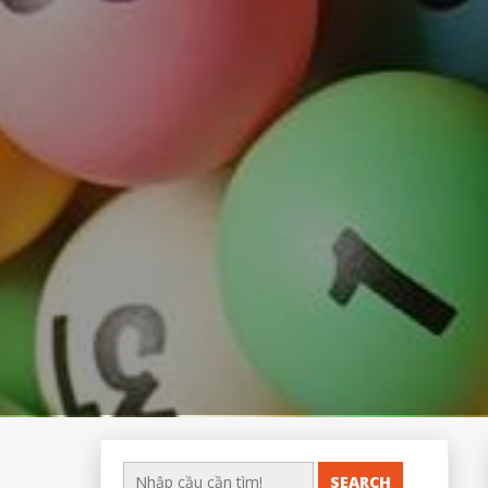
SEARCH