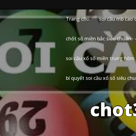
Skip
to
content
Trang chủ
soi cầu mb cao 
chốt số miền bắc siêu chuẩn
soi cầu xổ số miền trung hôm 
bí quyết soi cầu xổ số siêu ch
chot