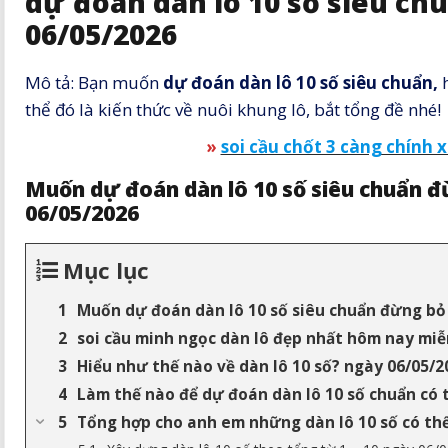
dự đoán dàn lô 10 số siêu chu
06/05/2026
Mô tả: Bạn muốn
dự đoán dàn lô 10 số siêu chuẩn,
h
thể đó là kiến thức về nuôi khung lô, bắt tổng đề nhé!
»
soi cầu chốt 3 càng chính 
Muốn dự đoán dàn lô 10 số siêu chuẩn đ
06/05/2026
Mục lục
Muốn dự đoán dàn lô 10 số siêu chuẩn đừng bỏ 
soi cầu minh ngọc dàn lô đẹp nhất hôm nay miễ
Hiểu như thế nào về dàn lô 10 số? ngày 06/05/2
Làm thế nào để dự đoán dàn lô 10 số chuẩn có 
Tổng hợp cho anh em những dàn lô 10 số có th