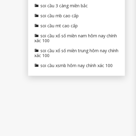
soi cầu 3 càng miền bắc
soi cầu mb cao cấp
soi cầu mt cao cấp
soi cầu xổ số miền nam hôm nay chính
xác 100
soi cầu xổ số miền trung hôm nay chính
xác 100
soi cầu xsmb hôm nay chính xác 100