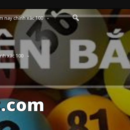
m nay chính xác 100
ính xác 100
c.com