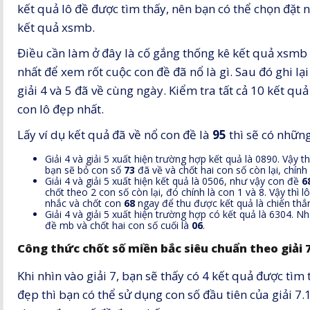
kết quả lô đề được tìm thấy, nên bạn có thể chọn đặt ni
kết quả xsmb.
Điều cần làm ở đây là cố gắng thống kê kết quả xsmb 
nhất để xem rốt cuộc con đề đã nổ là gì. Sau đó ghi lạ
giải 4 và 5 đã về cùng ngày. Kiểm tra tất cả 10 kết qu
con lô đẹp nhất.
Lấy ví dụ kết quả đã về nổ con đề là
95
thì sẽ có nhữn
Giải 4 và giải 5 xuất hiện trường hợp kết quả là 0890. Vậy 
bạn sẽ bỏ con số
73
đã về và chốt hai con số còn lại, chính
Giải 4 và giải 5 xuất hiện kết quả là 0506, như vậy con đề
6
chốt theo 2 con số còn lại, đó chính là con 1 và 8. Vậy th
nhắc và chốt con
68
ngay để thu được kết quả là chiến thắ
Giải 4 và giải 5 xuất hiện trường hợp có kết quả là 6304. N
đề mb và chốt hai con số cuối là
06
.
Công thức chốt số miền bắc siêu chuẩn theo giải 
Khi nhìn vào giải 7, bạn sẽ thấy có 4 kết quả được tìm 
đẹp thì bạn có thể sử dụng con số đầu tiên của giải 7.1