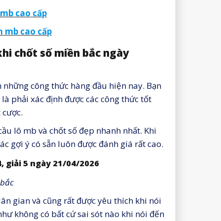
 mb cao cấp
on mb cao cấp
hi chốt số miền bắc ngày
n những công thức hàng đầu hiện nay. Bạn
là phải xác định được các công thức tốt
 cược.
ầu lô mb và chốt số đẹp nhanh nhất. Khi
ác gợi ý có sẵn luôn được đánh giá rất cao.
, giải 5 ngày 21/04/2026
n bắc
ân gian và cũng rất được yêu thích khi nói
như không có bất cứ sai sót nào khi nói đến