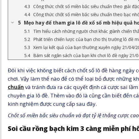
Công thức chốt số miền bắc siêu chuẩn theo giải đặ
Công thức chốt số miền bắc siêu chuẩn theo bạc nh
Mẹo hay để tham gia lô đề xổ số mb hiệu quả h
Tìm hiểu cách những người chơi khác giành chiến th
Phát triển chiến lược của bạn cho thị trường lô đề 
Xem lại kết quả của bạn thường xuyên ngày 21/04/2
Bám sát ngân sách của bạn khi chơi lô đề ngày 21/
Đôi khi việc không biết cách chốt số lô đề hàng ngày 
chơi. Vậy làm thế nào để có thể loại bỏ được những k
chuẩn
và tránh đưa ra các quyết định cá cược sai lầm
chuyên gia lô đề. Thêm vào đó là cũng cần biết đến cá
kinh nghiệm được cung cấp sau đây.
Chốt số miền bắc siêu chuẩn và đạt tỷ lệ thắng cược ca
Soi cầu rồng bạch kim 3 càng miễn phí 