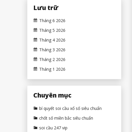
Lưu trữ
Tháng 6 2026
Tháng 5 2026
Tháng 4 2026
Tháng 3 2026
Tháng 2 2026
Tháng 1 2026
Chuyên mục
bí quyết soi cầu xổ số siêu chuẩn
chốt số miền bắc siêu chuẩn
soi cầu 247 vip