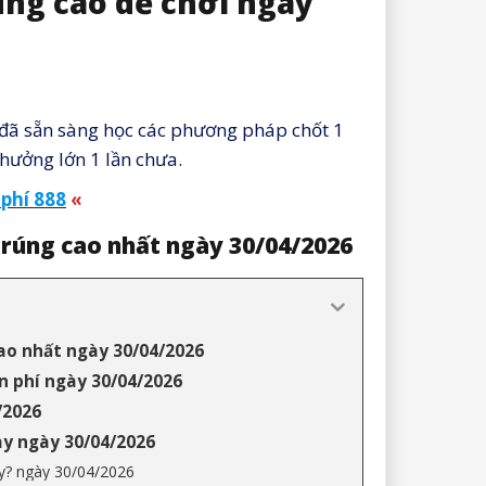
rúng cao dễ chơi ngày
ạn đã sẵn sàng học các phương pháp chốt 1
thưởng lớn 1 lần chưa.
phí 888
«
 trúng cao nhất ngày 30/04/2026
cao nhất ngày 30/04/2026
n phí ngày 30/04/2026
/2026
gày ngày 30/04/2026
ay? ngày 30/04/2026