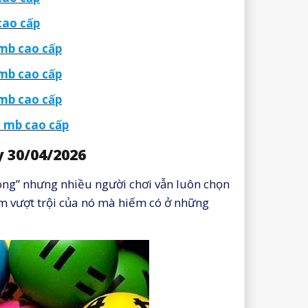
 cao cấp
 mb cao cấp
 mb cao cấp
 mb cao cấp
n mb cao cấp
ày 30/04/2026
hông” nhưng nhiều người chơi vẫn luôn chọn
m vượt trội của nó mà hiếm có ở những