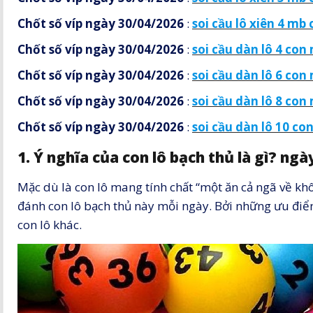
Chốt số víp ngày 30/04/2026
:
soi cầu lô xiên 4 mb
Chốt số víp ngày 30/04/2026
:
soi cầu dàn lô 4 con
Chốt số víp ngày 30/04/2026
:
soi cầu dàn lô 6 con
Chốt số víp ngày 30/04/2026
:
soi cầu dàn lô 8 con
Chốt số víp ngày 30/04/2026
:
soi cầu dàn lô 10 co
1. Ý nghĩa của con lô bạch thủ là gì? ng
Mặc dù là con lô mang tính chất “một ăn cả ngã về k
đánh con lô bạch thủ này mỗi ngày. Bởi những ưu điể
con lô khác.