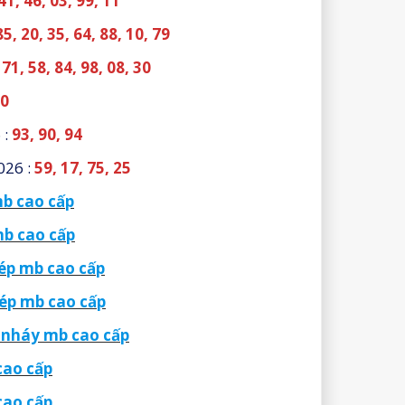
41, 46, 03, 99, 11
85, 20, 35, 64, 88, 10, 79
 71, 58, 84, 98, 08, 30
00
 :
93, 90, 94
026 :
59, 17, 75, 25
mb cao cấp
mb cao cấp
kép mb cao cấp
kép mb cao cấp
2 nháy mb cao cấp
 cao cấp
 cao cấp