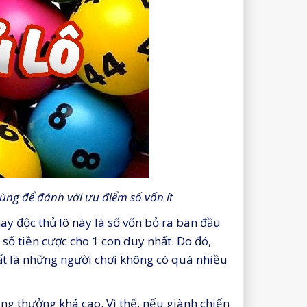
ùng để đánh với ưu điểm số vốn ít
hay độc thủ lô này là số vốn bỏ ra ban đầu
a số tiền cược cho 1 con duy nhất. Do đó,
ất là những người chơi không có quá nhiều
úng thưởng khá cao. Vì thế, nếu giành chiến