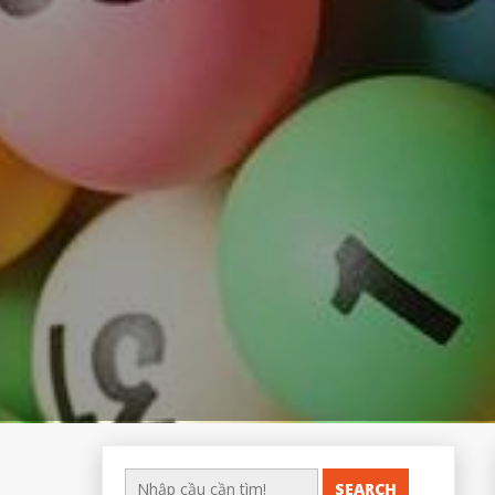
SEARCH