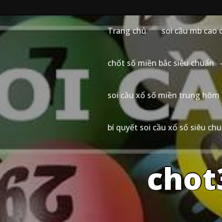
Skip
to
content
Trang chủ
soi cầu mb cao 
chốt số miền bắc siêu chuẩn
soi cầu xổ số miền trung hôm 
bí quyết soi cầu xổ số siêu ch
chot