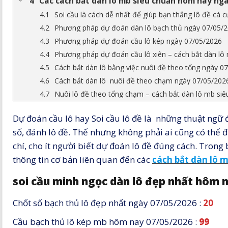
Các cách bắt dàn lô mb siêu chuẩn hôm nay ng
Soi cầu là cách dễ nhất để giúp bạn thắng lô đề cá
Phương pháp dự đoán dàn lô bạch thủ ngày 07/05/
Phương pháp dự đoán cầu lô kép ngày 07/05/2026
Phương pháp dự đoán cầu lô xiên – cách bắt dàn lô
Cách bắt dàn lô bằng việc nuôi đề theo tổng ngày 0
Cách bắt dàn lô nuôi đề theo chạm ngày 07/05/202
Nuôi lô đề theo tổng chạm – cách bắt dàn lô mb si
Dự đoán cầu lô hay Soi cầu lô đề là những thuật ngữ 
số, đánh lô đề. Thế nhưng không phải ai cũng có thể đ
chí, cho ít người biết dự đoán lô đề đúng cách. Trong 
thông tin cơ bản liên quan đến các
cách bắt dàn lô m
soi cầu minh ngọc dàn lô đẹp nhất hôm 
Chốt số bạch thủ lô đẹp nhất ngày 07/05/2026 :
20
Cầu bạch thủ lô kép mb hôm nay 07/05/2026 :
99