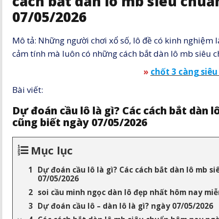
cách bắt dàn lô mb siêu chuẩ
07/05/2026
Mô tả: Những người chơi xổ số, lô đề có kinh nghiệm 
cảm tính mà luôn có những cách bắt dàn lô mb siêu ch
»
chốt 3 càng siêu
Bài viết:
Dự đoán cầu lô là gì? Các cách bắt dàn l
cũng biết ngày 07/05/2026
Mục lục
Dự đoán cầu lô là gì? Các cách bắt dàn lô mb s
07/05/2026
soi cầu minh ngọc dàn lô đẹp nhất hôm nay miễ
Dự đoán cầu lô – dàn lô là gì? ngày 07/05/2026