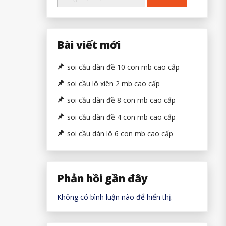
Bài viết mới
soi cầu dàn đề 10 con mb cao cấp
soi cầu lô xiên 2 mb cao cấp
soi cầu dàn đề 8 con mb cao cấp
soi cầu dàn đề 4 con mb cao cấp
soi cầu dàn lô 6 con mb cao cấp
Phản hồi gần đây
Không có bình luận nào để hiển thị.