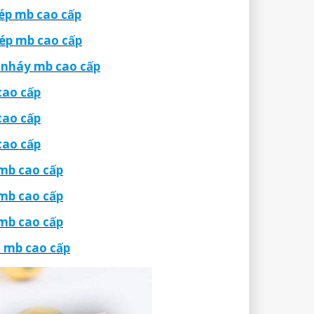
kép mb cao cấp
kép mb cao cấp
2 nháy mb cao cấp
 cao cấp
 cao cấp
 cao cấp
 mb cao cấp
 mb cao cấp
 mb cao cấp
n mb cao cấp