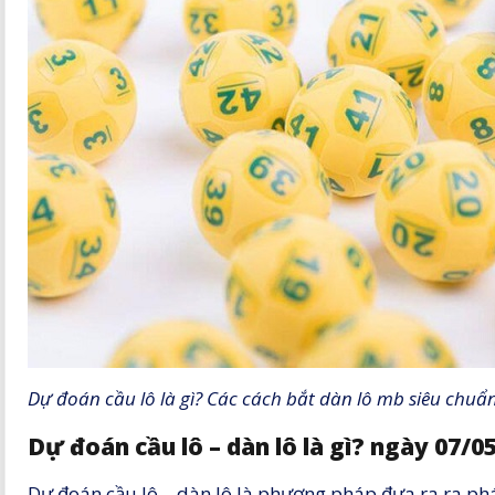
Dự đoán cầu lô là gì? Các cách bắt dàn lô mb siêu chuẩn
Dự đoán cầu lô – dàn lô là gì? ngày 07/0
Dự đoán cầu lô – dàn lô là phương pháp đưa ra ra ph