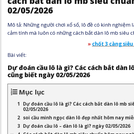
cách bắt dàn lô mb siêu chuẩ
02/05/2026
Mô tả: Những người chơi xổ số, lô đề có kinh nghiệm 
cảm tính mà luôn có những cách bắt dàn lô mb siêu ch
»
chốt 3 càng siêu
Bài viết:
Dự đoán cầu lô là gì? Các cách bắt dàn l
cũng biết ngày 02/05/2026
Mục lục
Dự đoán cầu lô là gì? Các cách bắt dàn lô mb s
02/05/2026
soi cầu minh ngọc dàn lô đẹp nhất hôm nay miễ
Dự đoán cầu lô – dàn lô là gì? ngày 02/05/2026