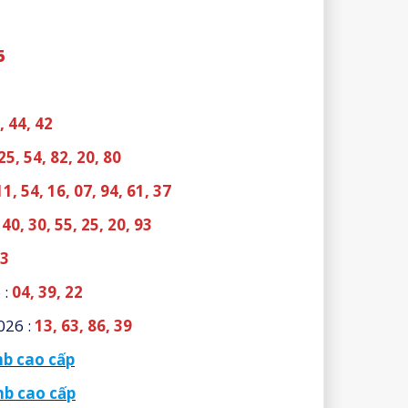
5
, 44, 42
25, 54, 82, 20, 80
11, 54, 16, 07, 94, 61, 37
 40, 30, 55, 25, 20, 93
33
 :
04, 39, 22
026 :
13, 63, 86, 39
mb cao cấp
mb cao cấp