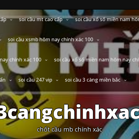
cấp
soi cầu mt cao cấp
soi cầu xổ số miền nam hô
soi cầu xsmb hôm nay chính xác 100
nay chính xác 100
soi cầu xổ số miền nam hôm nay ch
uẩn
soi cầu 247 vip
soi cầu 3 càng miền bắc
3cangchinhxa
chốt cầu mb chính xác