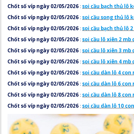
Chốt số víp ngày 02/05/2026
:
soi cầu bạch thủ lô 
Chốt số víp ngày 02/05/2026
:
soi cầu song thủ lô 
Chốt số víp ngày 02/05/2026
:
soi cầu bạch thủ lô 
Chốt số víp ngày 02/05/2026
:
soi cầu lô xiên 2 mb
Chốt số víp ngày 02/05/2026
:
soi cầu lô xiên 3 mb
Chốt số víp ngày 02/05/2026
:
soi cầu lô xiên 4 mb
Chốt số víp ngày 02/05/2026
:
soi cầu dàn lô 4 con
Chốt số víp ngày 02/05/2026
:
soi cầu dàn lô 6 con
Chốt số víp ngày 02/05/2026
:
soi cầu dàn lô 8 con
Chốt số víp ngày 02/05/2026
:
soi cầu dàn lô 10 co