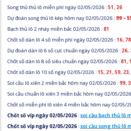
Song thủ thủ lô miễn phí ngày 02/05/2026 :
51, 26
Dự đoán song thủ lô kép hôm nay 02/05/2026 :
99 – 5
Bạch thủ lô 2 nháy miền bắc 02/05/2026 :
81
Chốt số dàn lô 4 số miễn phí ngày 02/05/2026 :
16, 78
Dự đoán dàn lô 6 số cực chuẩn ngày 02/05/2026 :
26, 
Chốt số dàn lô 8 số siêu chuẩn ngày 02/05/2026 :
81, 
Chốt số dàn lô 10 số ngày 02/05/2026 :
15, 21, 59, 23,
Soi cầu lô xiên 2 miền bắc hôm nay 02/05/2026 :
99, 
Soi cầu chuẩn lô xiên 3 miền bắc hôm nay 02/05/2026
Chốt số miễn phí lô xiên 4 miền bắc hôm nay 02/05/2
Chốt số víp ngày 02/05/2026
:
soi cầu bạch thủ lô 
Chốt số víp ngày 02/05/2026
:
soi cầu song thủ lô 