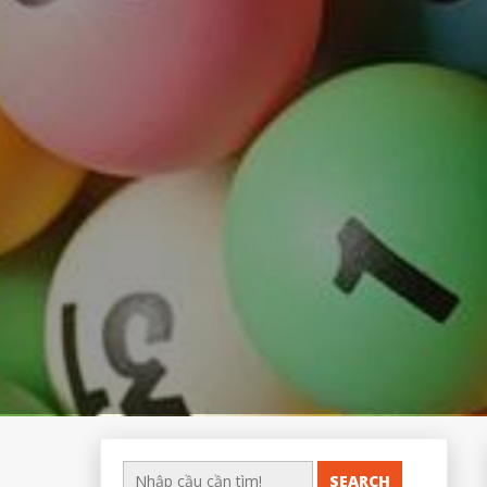
SEARCH