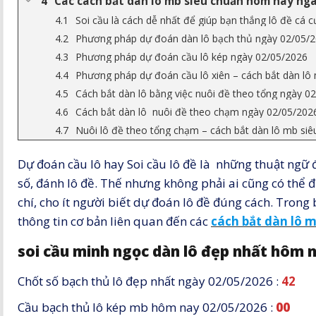
Các cách bắt dàn lô mb siêu chuẩn hôm nay ng
Soi cầu là cách dễ nhất để giúp bạn thắng lô đề cá
Phương pháp dự đoán dàn lô bạch thủ ngày 02/05/
Phương pháp dự đoán cầu lô kép ngày 02/05/2026
Phương pháp dự đoán cầu lô xiên – cách bắt dàn lô
Cách bắt dàn lô bằng việc nuôi đề theo tổng ngày 0
Cách bắt dàn lô nuôi đề theo chạm ngày 02/05/202
Nuôi lô đề theo tổng chạm – cách bắt dàn lô mb si
Dự đoán cầu lô hay Soi cầu lô đề là những thuật ngữ 
số, đánh lô đề. Thế nhưng không phải ai cũng có thể đ
chí, cho ít người biết dự đoán lô đề đúng cách. Trong 
thông tin cơ bản liên quan đến các
cách bắt dàn lô m
soi cầu minh ngọc dàn lô đẹp nhất hôm 
Chốt số bạch thủ lô đẹp nhất ngày 02/05/2026 :
42
Cầu bạch thủ lô kép mb hôm nay 02/05/2026 :
00