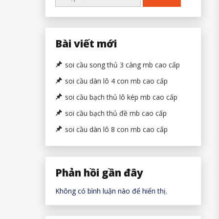
Bài viết mới
soi cầu song thủ 3 càng mb cao cấp
soi cầu dàn lô 4 con mb cao cấp
soi cầu bạch thủ lô kép mb cao cấp
soi cầu bạch thủ đề mb cao cấp
soi cầu dàn lô 8 con mb cao cấp
Phản hồi gần đây
Không có bình luận nào để hiển thị.