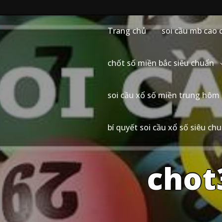
Skip
to
content
Trang chủ
soi cầu mb cao 
chốt số miền bắc siêu chuẩn
soi cầu xổ số miền trung hôm 
bí quyết soi cầu xổ số siêu ch
chot