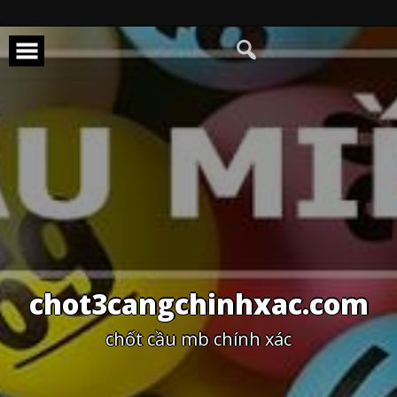
Skip
to
content
chot3cangchinhxac.com
chốt cầu mb chính xác