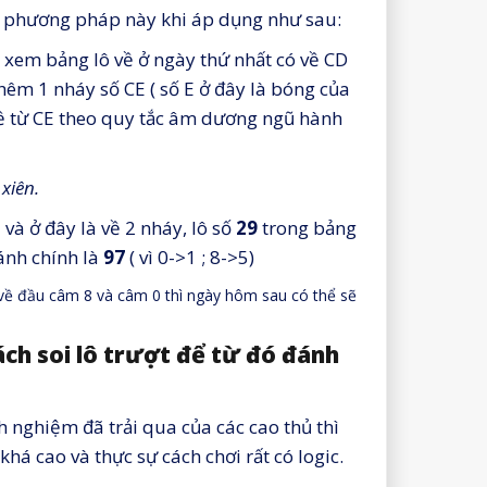
ới phương pháp này khi áp dụng như sau:
à xem bảng lô về ở ngày thứ nhất có về CD
êm 1 nháy số CE ( số E ở đây là bóng của
 đề từ CE theo quy tắc âm dương ngũ hành
xiên.
3
và ở đây là về 2 nháy, lô số
29
trong bảng
ánh chính là
97
( vì 0->1 ; 8->5)
về đầu câm 8 và câm 0 thì ngày hôm sau có thể sẽ
ách soi lô trượt để từ đó đánh
 nghiệm đã trải qua của các cao thủ thì
há cao và thực sự cách chơi rất có logic.