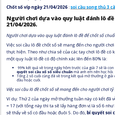
Chốt số víp ngày 21/04/2026
:
soi cầu song thủ 3 
Người chơi dựa vào quy luật đánh lô đề
21/04/2026.
Người chơi dựa vào quy luật đánh lô đề để chốt số chuẩ
Việc soi cầu lô đề chốt số sẽ mang đến cho người chơi
thực hiện. Theo như chia sẻ của các tay chơi lô đề có
một quy luật lô đề có độ chính xác lên đến 80% là:
99% kết quả về trong ngày hôm trước của giải 7 sẽ là co
quyết soi cầu xổ số siêu chuẩn
mà anh em nên học hỏi.
Tổng 2 số cuối cùng đã về trong kết quả mở thưởng ở giải 
đầu hoặc cuối.
Việc soi cầu lô đề chốt số sẽ mang đến cho người chơi tỷ
Ví dụ: Thứ 2 của ngày mở thưởng tuần này có kết đã về
= 17 (với tổng này thì ta sẽ lấy hàng đơn vị là số 6 nh
sẽ thấy về số có đầu hoặc đuôi 5. Do đó,
bí quyết soi 