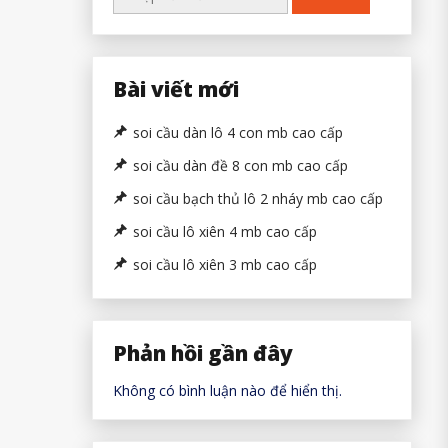
Bài viết mới
soi cầu dàn lô 4 con mb cao cấp
soi cầu dàn đề 8 con mb cao cấp
soi cầu bạch thủ lô 2 nháy mb cao cấp
soi cầu lô xiên 4 mb cao cấp
soi cầu lô xiên 3 mb cao cấp
Phản hồi gần đây
Không có bình luận nào để hiển thị.