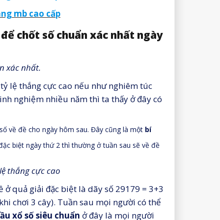
càng mb cao cấp
 để chốt số chuẩn xác nhất ngày
n xác nhất.
 tỷ lệ thắng cực cao nếu như nghiêm túc
 kinh nghiệm nhiều năm thì ta thấy ở đây có
n số về đề cho ngày hôm sau. Đây cũng là một
bí
đặc biệt ngày thứ 2 thì thường ở tuần sau sẽ về đề
 lệ thắng cực cao
 ở quả giải đặc biệt là dãy số 29179 = 3+3
ư khi chơi 3 cây). Tuần sau mọi người có thể
cầu xổ số siêu chuẩn
ở đây là mọi người