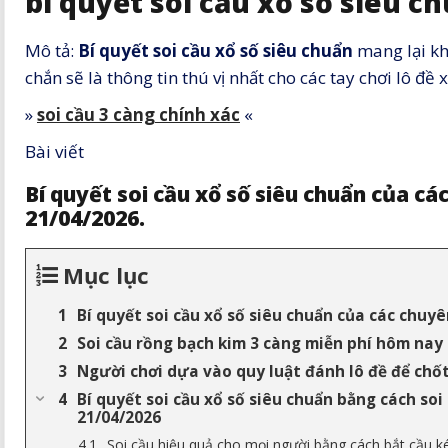
bí quyết soi cầu xổ số siêu c
Mô tả:
Bí quyết soi cầu xổ số siêu chuẩn
mang lại kh
chắn sẽ là thông tin thú vị nhất cho các tay chơi lô đề 
»
soi cầu 3 càng chính xác
«
Bài viết
Bí quyết soi cầu xổ số siêu chuẩn của cá
21/04/2026.
Mục lục
Bí quyết soi cầu xổ số siêu chuẩn của các chuyê
Soi cầu rồng bạch kim 3 càng miễn phí hôm nay
Người chơi dựa vào quy luật đánh lô đề để chốt
Bí quyết soi cầu xổ số siêu chuẩn bằng cách soi
21/04/2026
Soi cầu hiệu quả cho mọi người bằng cách bắt cầu 