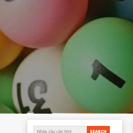
SEARCH