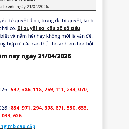
i lô xiên ngày 21/04/2026.
yếu tố quyết định, trong đó bí quyết, kinh
phải có.
Bí quyết soi cầu xổ số siêu
biết và nắm hết hay không mới là vấn đề.
ng hợp từ các cao thủ cho anh em học hỏi.
hôm nay ngày 21/04/2026
026 :
547, 386, 118, 769, 111, 244, 070,
026 :
834, 971, 294, 698, 671, 550, 633,
, 033, 626
càng mb cao cấp