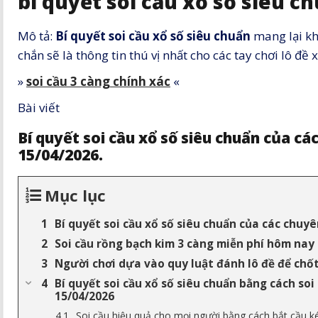
bí quyết soi cầu xổ số siêu c
Mô tả:
Bí quyết soi cầu xổ số siêu chuẩn
mang lại kh
chắn sẽ là thông tin thú vị nhất cho các tay chơi lô đề 
»
soi cầu 3 càng chính xác
«
Bài viết
Bí quyết soi cầu xổ số siêu chuẩn của cá
15/04/2026.
Mục lục
Bí quyết soi cầu xổ số siêu chuẩn của các chuyê
Soi cầu rồng bạch kim 3 càng miễn phí hôm nay
Người chơi dựa vào quy luật đánh lô đề để chốt
Bí quyết soi cầu xổ số siêu chuẩn bằng cách soi
15/04/2026
Soi cầu hiệu quả cho mọi người bằng cách bắt cầu 