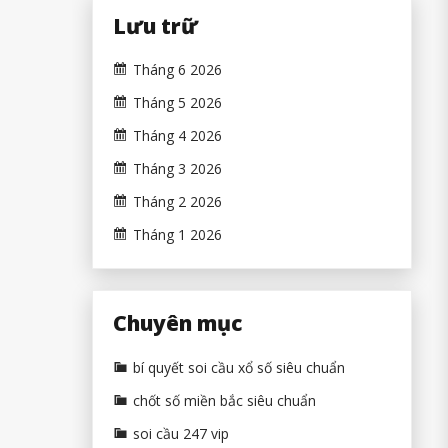
Lưu trữ
Tháng 6 2026
Tháng 5 2026
Tháng 4 2026
Tháng 3 2026
Tháng 2 2026
Tháng 1 2026
Chuyên mục
bí quyết soi cầu xổ số siêu chuẩn
chốt số miền bắc siêu chuẩn
soi cầu 247 vip