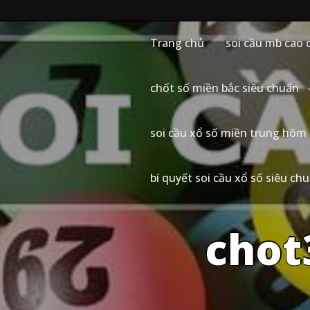
Skip
to
content
Trang chủ
soi cầu mb cao 
chốt số miền bắc siêu chuẩn
soi cầu xổ số miền trung hôm 
bí quyết soi cầu xổ số siêu ch
chot