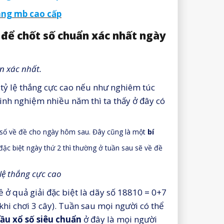
càng mb cao cấp
 để chốt số chuẩn xác nhất ngày
n xác nhất.
 tỷ lệ thắng cực cao nếu như nghiêm túc
 kinh nghiệm nhiều năm thì ta thấy ở đây có
n số về đề cho ngày hôm sau. Đây cũng là một
bí
đặc biệt ngày thứ 2 thì thường ở tuần sau sẽ về đề
 lệ thắng cực cao
 ở quả giải đặc biệt là dãy số 18810 = 0+7
ư khi chơi 3 cây). Tuần sau mọi người có thể
cầu xổ số siêu chuẩn
ở đây là mọi người