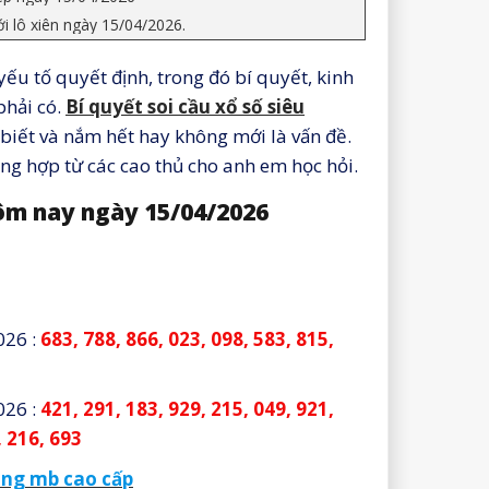
i lô xiên ngày 15/04/2026.
yếu tố quyết định, trong đó bí quyết, kinh
phải có.
Bí quyết soi cầu xổ số siêu
biết và nắm hết hay không mới là vấn đề.
ng hợp từ các cao thủ cho anh em học hỏi.
hôm nay ngày 15/04/2026
026 :
683, 788, 866, 023, 098, 583, 815,
026 :
421, 291, 183, 929, 215, 049, 921,
, 216, 693
càng mb cao cấp