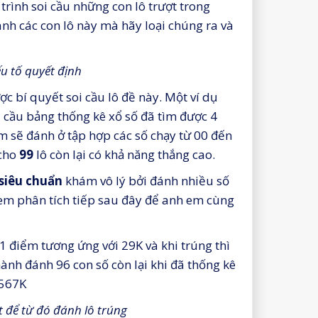
trình soi cầu những con lô trượt trong
h các con lô này mà hãy loại chúng ra và
u tố quyết định
c bí quyết soi cầu lô đề này. Một ví dụ
 cầu bảng thống kê xổ số đã tìm được 4
m sẽ đánh ở tập hợp các số chạy từ 00 đến
 cho
99
lô còn lại có khả năng thắng cao.
 siêu chuẩn
khám vô lý bởi đánh nhiều số
 xem phân tích tiếp sau đây để anh em cùng
 1 điểm tương ứng với 29K và khi trúng thì
ành đánh 96 con số còn lại khi đã thống kê
2567K
t để từ đó đánh lô trúng