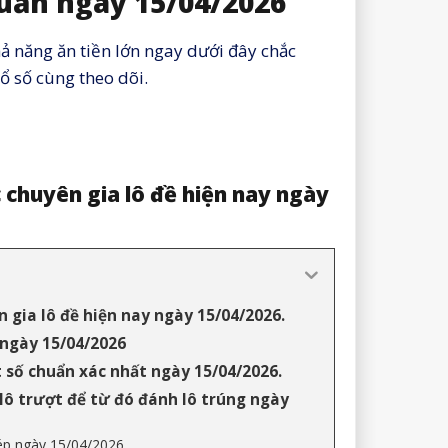
huẩn ngày 15/04/2026
ả năng ăn tiền lớn ngay dưới đây chắc
xổ số cùng theo dõi.
c chuyên gia lô đề hiện nay ngày
n gia lô đề hiện nay ngày 15/04/2026.
 ngày 15/04/2026
 số chuẩn xác nhất ngày 15/04/2026.
 lô trượt để từ đó đánh lô trúng ngày
kép ngày 15/04/2026