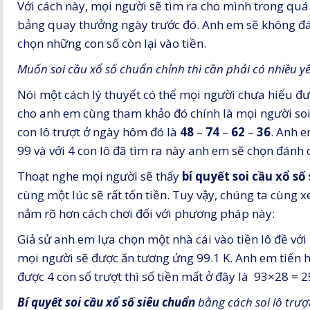
Với cách này, mọi người sẽ tìm ra cho mình trong quá 
bảng quay thưởng ngày trước đó. Anh em sẽ không đán
chọn những con số còn lại vào tiền.
Muốn soi cầu xổ số chuẩn chỉnh thì cần phải có nhiều yế
Nói một cách lý thuyết có thể mọi người chưa hiểu đượ
cho anh em cùng tham khảo đó chính là mọi người soi
con lô trượt ở ngày hôm đó là
48
–
74
–
62
–
36
. Anh e
99 và với 4 con lô đã tìm ra này anh em sẽ chọn đánh
Thoạt nghe mọi người sẽ thấy
bí quyết soi cầu xổ số
cùng một lúc sẽ rất tốn tiền. Tuy vậy, chúng ta cùng
nắm rõ hơn cách chơi đối với phương pháp này:
Giả sử anh em lựa chọn một nhà cái vào tiền lô đề với
mọi người sẽ được ăn tương ứng 99.1 K. Anh em tiến h
được 4 con số trượt thì số tiền mất ở đây là 93×28 = 
Bí quyết soi cầu xổ số siêu chuẩn
bằng cách soi lô trượ