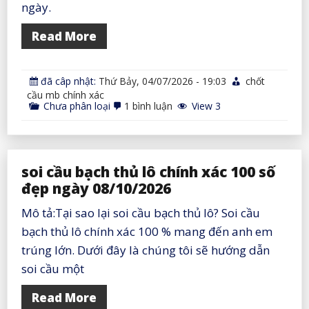
ngày.
Read More
đã câp nhật:
Thứ Bảy, 04/07/2026 - 19:03
chốt
cầu mb chính xác
ở
Chưa phân loại
1 bình luận
View 3
soi
cầu
xổ
số
miền
soi cầu bạch thủ lô chính xác 100 số
nam
hôm
đẹp ngày 08/10/2026
nay
chính
Mô tả:Tại sao lại soi cầu bạch thủ lô? Soi cầu
xác
100
bạch thủ lô chính xác 100 % mang đến anh em
ngày
trúng lớn. Dưới đây là chúng tôi sẽ hướng dẫn
08/10/2026
soi cầu một
Read More