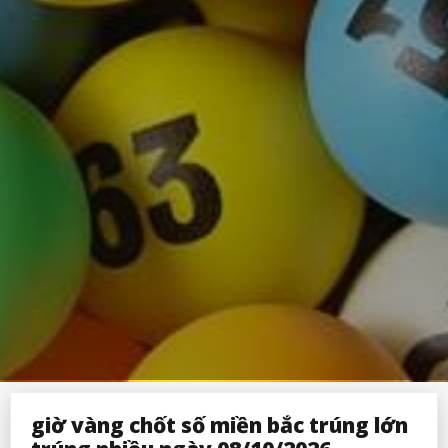
giờ vàng chốt số miền bắc trúng lớn