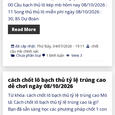
08/10/2026
00 Cầu bạch thủ lô kép mb hôm nay 08/10/2026 :
11 Song thủ thủ lô miễn phí ngày 08/10/2026 :
30, 85 Dự đoán
Read More
đã câp nhật:
Thứ Bảy, 04/07/2026 - 19:11
chốt
cầu mb chính xác
ở
Chưa phân loại
1 bình luận
View 3
Soi
cầu
lô
xiên
đẹp
cách chốt lô bạch thủ tỷ lệ trúng cao
nhất
hôm
dễ chơi ngày 08/10/2026
nay
–
Từ khóa: cách chốt lô bạch thủ tỷ lệ trúng cao Mô
Chốt
số
tả: Cách chốt lô bạch thủ tỷ lệ trúng cao là gì?
đẹp
Bạn đã sẵn sàng học các phương pháp chốt 1 con
lô
xiên