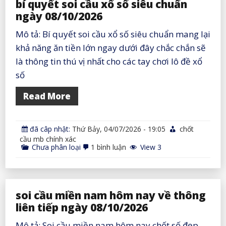
bí quyết soi cầu xổ số siêu chuẩn
số
siêu
ngày 08/10/2026
chuẩn
số
Mô tả: Bí quyết soi cầu xổ số siêu chuẩn mang lại
lô
đê
khả năng ăn tiền lớn ngay dưới đây chắc chắn sẽ
ngày
là thông tin thú vị nhất cho các tay chơi lô đề xổ
08/10/2026
số
Read More
đã câp nhật:
Thứ Bảy, 04/07/2026 - 19:05
chốt
cầu mb chính xác
ở
Chưa phân loại
1 bình luận
View 3
bí
quyết
soi
cầu
xổ
soi cầu miền nam hôm nay về thông
số
siêu
liên tiếp ngày 08/10/2026
chuẩn
ngày
Mô tả: Soi cầu miền nam hôm nay chốt số đẹp