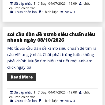
đã câp nhật:
Thứ Bảy, 04/07/2026 - 19:09
chốt
cầu mb chính xác
ở
Chưa phân loại
1 bình luận
View 3
soi
cầu
chính
xác
nhất
soi cầu dàn đề xsmb siêu chuẩn siêu
hôm
nay
nhanh ngày 08/10/2026
cầu
đẹp
Mô tả: Soi cầu dàn đề xsmb siêu chuẩn để tìm ra
nhất
ngày
cầu VIP ưng ý nhất. Chốt phát trúng luôn không
08/10/2026
phải chỉnh. Muốn tìm hiểu chi tiết mời anh em
click ngay bài
Read More
đã câp nhật:
Thứ Bảy, 04/07/2026 - 19:08
chốt
cầu mb chính xác
ở
Chưa phân loại
1 bình luận
View 3
soi