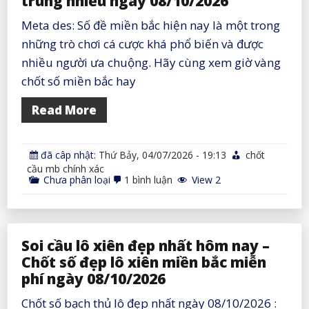
trúng nhiều ngày 08/10/2026
Meta des: Số đề miền bắc hiện nay là một trong
những trò chơi cá cược khá phổ biến và được
nhiều người ưa chuộng. Hãy cùng xem giờ vàng
chốt số miền bắc hay
Read More
đã câp nhật:
Thứ Bảy, 04/07/2026 - 19:13
chốt
cầu mb chính xác
ở
Chưa phân loại
1 bình luận
View 2
giờ
vàng
chốt
số
miền
Soi cầu lô xiên đẹp nhất hôm nay –
bắc
trúng
Chốt số đẹp lô xiên miền bắc miễn
lớn
phí ngày 08/10/2026
trúng
nhiều
ngày
Chốt số bạch thủ lô đẹp nhất ngày 08/10/2026 :